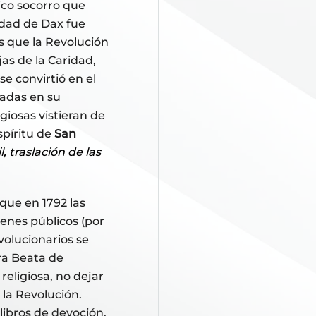
nico socorro que
udad de Dax fue
s que la Revolución
as de la Caridad,
se convirtió en el
sadas en su
giosas vistieran de
espíritu de
San
, traslación de las
que en 1792 las
ienes públicos (por
volucionarios se
ra Beata de
 religiosa, no dejar
la Revolución.
ibros de devoción,