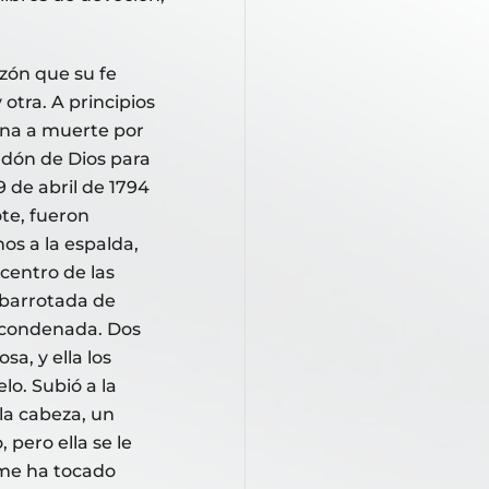
azón que su fe
 otra. A principios
dena a muerte por
rdón de Dios para
 de abril de 1794
ote, fueron
os a la espalda,
 centro de las
abarrotada de
a condenada. Dos
sa, y ella los
lo. Subió a la
 la cabeza, un
, pero ella se le
 me ha tocado