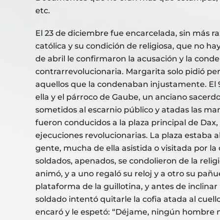
etc.
El 23 de diciembre fue encarcelada, sin más r
católica y su condición de religiosa, que no hay
de abril le confirmaron la acusación y la con
contrarrevolucionaria. Margarita solo pidió pe
aquellos que la condenaban injustamente. El 9
ella y el párroco de Gaube, un anciano sacerd
sometidos al escarnio público y atadas las man
fueron conducidos a la plaza principal de Dax,
ejecuciones revolucionarias. La plaza estaba 
gente, mucha de ella asistida o visitada por l
soldados, apenados, se condolieron de la religio
animó, y a uno regaló su reloj y a otro su pañue
plataforma de la guillotina, y antes de inclinar
soldado intentó quitarle la cofia atada al cuello
encaró y le espetó: “Déjame, ningún hombre