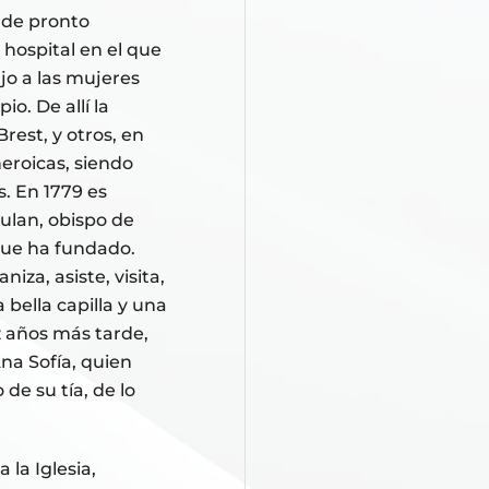
nde pronto
 hospital en el que
jo a las mujeres
o. De allí la
rest, y otros, en
eroicas, siendo
s. En 1779 es
ulan, obispo de
que ha fundado.
iza, asiste, visita,
bella capilla y una
z años más tarde,
 Ana Sofía, quien
 de su tía, de lo
la Iglesia,