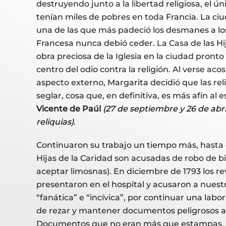
destruyendo junto a la libertad religiosa, el ú
tenían miles de pobres en toda Francia. La ci
una de las que más padeció los desmanes a lo
Francesa nunca debió ceder. La Casa de las Hij
obra preciosa de la Iglesia en la ciudad pronto 
centro del odio contra la religión. Al verse aco
aspecto externo, Margarita decidió que las reli
seglar, cosa que, en definitiva, es más afín al 
Vicente de Paúl
(27 de septiembre y 26 de abril
reliquias)
.
Continuaron su trabajo un tiempo más, hasta 
Hijas de la Caridad son acusadas de robo de b
aceptar limosnas). En diciembre de 1793 los re
presentaron en el hospital y acusaron a nuest
“fanática” e “incívica”, por continuar una labor
de rezar y mantener documentos peligrosos a 
Documentos que no eran más que estampas, l