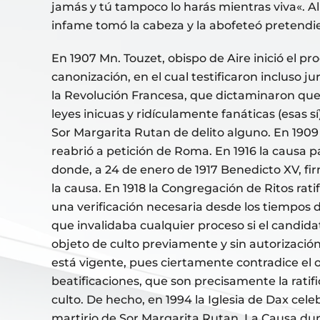
jamás y tú tampoco lo harás mientras viva«. Al
infame tomó la cabeza y la abofeteó pretendi
En 1907 Mn. Touzet, obispo de Aire inició el pr
canonización, en el cual testificaron incluso ju
la Revolución Francesa, que dictaminaron que n
leyes inicuas y ridículamente fanáticas (esas sí
Sor Margarita Rutan de delito alguno. En 1909
reabrió a petición de Roma. En 1916 la causa 
donde, a 24 de enero de 1917 Benedicto XV, fi
la causa. En 1918 la Congregación de Ritos ratif
una verificación necesaria desde los tiempos 
que invalidaba cualquier proceso si el candida
objeto de culto previamente y sin autorizació
está vigente, pues ciertamente contradice el o
beatificaciones, que son precisamente la ratif
culto. De hecho, en 1994 la Iglesia de Dax cele
martirio de Sor Margarita Rutan. La Causa dur