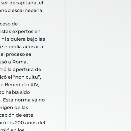
 ser decapitada, el
endo escarnecerla.
oceso de
ristas expertos en
i siquiera bajo las
) se podía acusar a
 el proceso se
pasó a Roma,
rmó la apertura de
icó el “non cultu”,
de Benedicto XIV,
to había sido
n. Esta norma ya no
rigen de las
icación de este
bró los 200 años del
mió en los