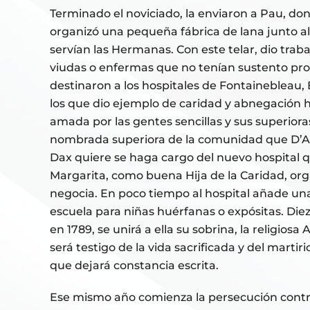
Terminado el noviciado, la enviaron a Pau, do
organizó una pequeña fábrica de lana junto al
servían las Hermanas. Con este telar, dio traba
viudas o enfermas que no tenían sustento propi
destinaron a los hospitales de Fontainebleau, B
los que dio ejemplo de caridad y abnegación h
amada por las gentes sencillas y sus superiora
nombrada superiora de la comunidad que D’A
Dax quiere se haga cargo del nuevo hospital 
Margarita, como buena Hija de la Caridad, organ
negocia. En poco tiempo al hospital añade una 
escuela para niñas huérfanas o expósitas. Die
en 1789, se unirá a ella su sobrina, la religiosa
será testigo de la vida sacrificada y del martirio
que dejará constancia escrita.
Ese mismo año comienza la persecución contra 