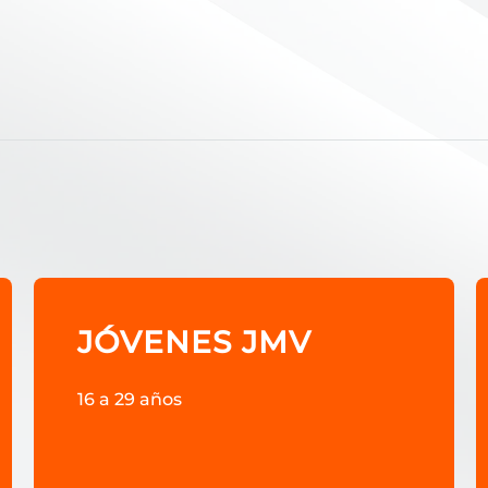
JÓVENES JMV
16 a 29 años