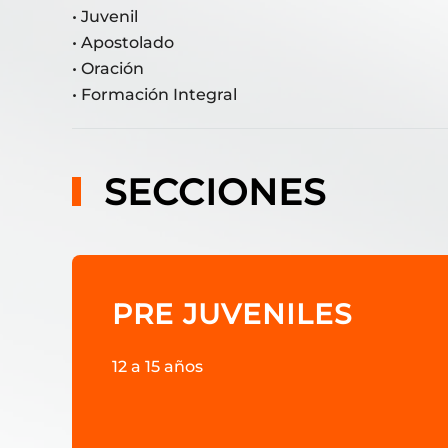
• Juvenil
• Apostolado
• Oración
• Formación Integral
SECCIONES
PRE JUVENILES
12 a 15 años